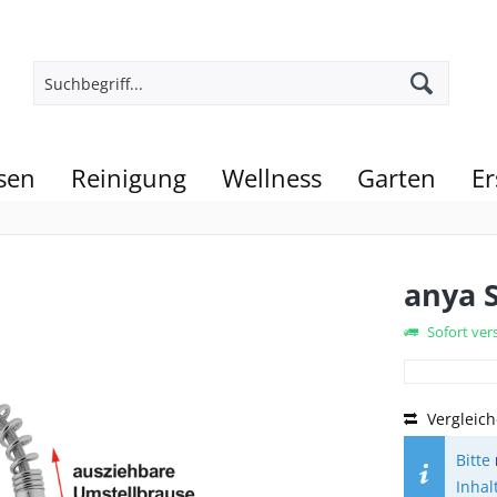
sen
Reinigung
Wellness
Garten
Er
anya S
Sofort vers
Vergleic
Bitte
Inhal