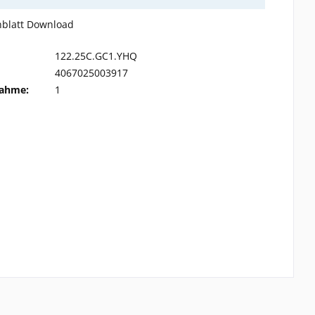
nblatt Download
122.25C.GC1.YHQ
4067025003917
ahme:
1