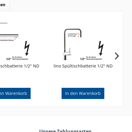
hen
ischbatterie 1/2" ND
lino Spültischbatterie 1/2" ND
en
Warenkorb
In den
Warenkorb
Unsere Zahlungsarten