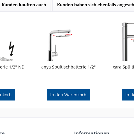
Kunden kauften auch
Kunden haben sich ebenfalls angese
erie 1/2" ND
anya Spültischbatterie 1/2"
xara Spült
nkorb
In den
Warenkorb
In d
ce
Informationen