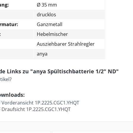
ung:
Ø 35 mm
drucklos
Armatur:
Ganzmetall
:
Hebelmischer
Ausziehbarer Strahlregler
anya
e Links zu "anya Spültischbatterie 1/2" ND"
ikel?
ownloads:
Vorderansicht 1P.2225.CGC1.YHQT
Draufsicht 1P.2225.CGC1.YHQT