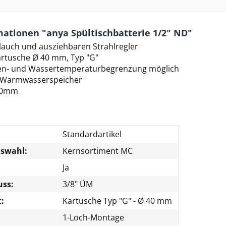
ationen "anya Spültischbatterie 1/2" ND"
lauch und ausziehbaren Strahlregler
rtusche Ø 40 mm, Typ "G"
n- und Wassertemperaturbegrenzung möglich
e Warmwasserspeicher
00mm
n
Standardartikel
uswahl:
Kernsortiment MC
Ja
uss:
3/8" ÜM
:
Kartusche Typ "G" - Ø 40 mm
1-Loch-Montage