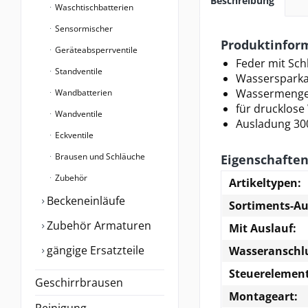
Beschreibung
Waschtischbatterien
Sensormischer
Produktinform
Geräteabsperrventile
Feder mit Sch
Standventile
Wassersparka
Wassermenge
Wandbatterien
für drucklos
Wandventile
Ausladung 3
Eckventile
Brausen und Schläuche
Eigenschafte
Zubehör
Artikeltypen:
Beckeneinläufe
Sortiments-A
Zubehör Armaturen
Mit Auslauf:
gängige Ersatzteile
Wasseranschl
Steuerelement
Geschirrbrausen
Montageart:
Reinigung