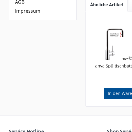
AGB
Ähnliche Artikel
Impressum
anya Spültischbatt
In den
Ware
Service Hotline
Shop Servi