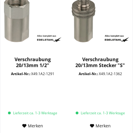
Verschraubung
Verschraubung
20/13mm 1/2"
20/13mm Stecker "S"
Überwurfmutter...
SW10+22 VA
Artikel-Nr.:
X49.1A2-1291
Artikel-Nr.:
X49.1A2-1362
Lieferzeit ca. 1-3 Werktage
Lieferzeit ca. 1-3 Werktage
Merken
Merken