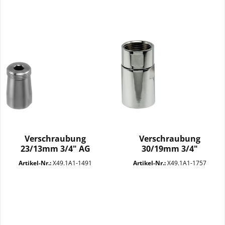
Verschraubung
Verschraubung
23/13mm 3/4" AG
30/19mm 3/4"
Überwurfmutter...
Artikel-Nr.:
X49.1A1-1491
Artikel-Nr.:
X49.1A1-1757