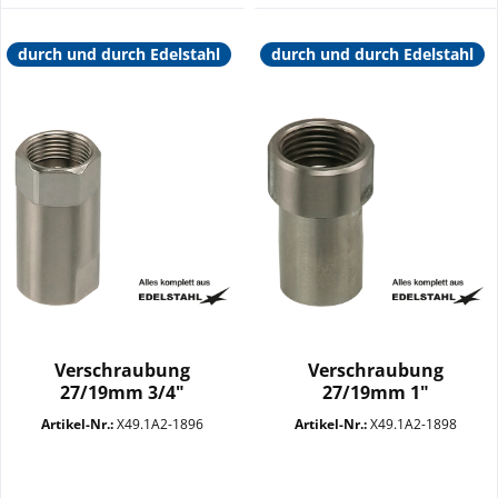
durch und durch Edelstahl
durch und durch Edelstahl
Verschraubung
Verschraubung
27/19mm 3/4"
27/19mm 1"
Überwurfmutter...
Überwurfmutter
Artikel-Nr.:
X49.1A2-1896
Artikel-Nr.:
X49.1A2-1898
SW14+29 VA