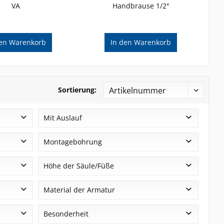
VA
Handbrause 1/2"
en
Warenkorb
In den
Warenkorb
Sortierung:
Mit Auslauf
Ja
Montagebohrung
Nein
Abstand 153 ± 20 mm
Höhe der Säule/Füße
Abstand 153 mm
200 mm
Material der Armatur
Ø 30 mm
300 mm
Ø 35 mm
Edelstahl
Besonderheit
Abstand 153 mm - 2x Ø 30 mm