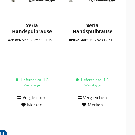
xeria
xeria
Handspülbrause
Handspülbrause
1/2"
1/2"
Artikel-Nr.:
1C.2523.L1E6.0IC
Artikel-Nr.:
1C.2523.LGX1.0IC
Lieferzeit ca. 1-3
Lieferzeit ca. 1-3
Werktage
Werktage
Vergleichen
Vergleichen
Merken
Merken
hl