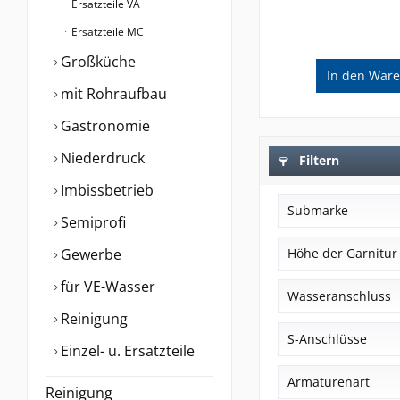
Ersatzteile VA
Ersatzteile MC
Großküche
In den
Ware
mit Rohraufbau
Gastronomie
Niederdruck
Filtern
Imbissbetrieb
Submarke
Semiprofi
senior
Gewerbe
Höhe der Garnitur
patron
für VE-Wasser
Aufbau C - Hö
Wasseranschluss
anya
Reinigung
Aufbau D - Hö
gastro
3/8" ÜM
S-Anschlüsse
Aufbau L - Hö
luis
Einzel- u. Ersatzteile
1/2" AG
Aufbau H & J -
maxum
nicht absperrb
Armaturenart
3/4" ÜM
meditop
Reinigung