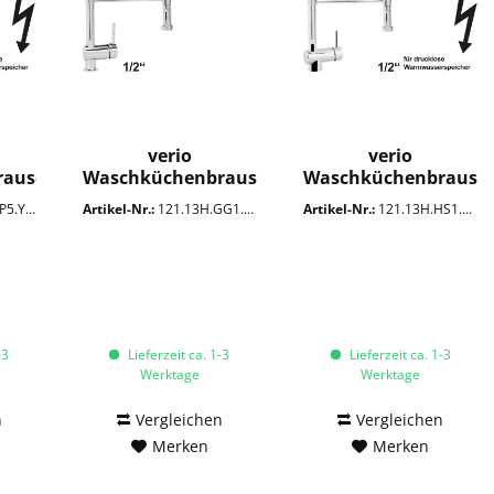
verio
verio
rause
Waschküchenbrause
Waschküchenbrause
1/2"
1/2" ND
5.YVE
Artikel-Nr.:
121.13H.GG1.0VE
Artikel-Nr.:
121.13H.HS1.YVE
-3
Lieferzeit ca. 1-3
Lieferzeit ca. 1-3
Werktage
Werktage
n
Vergleichen
Vergleichen
Merken
Merken