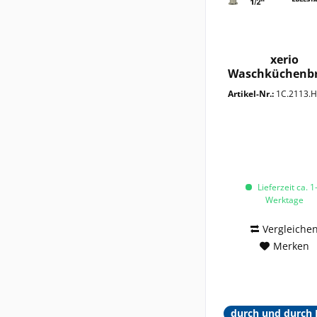
xerio
Waschküchenb
1/2"
Artikel-Nr.:
1C.2113.HGX
Lieferzeit ca. 1
Werktage
Vergleiche
Merken
durch und durch 