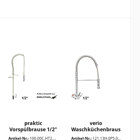
Ganzmetall
Abstand 153 ± 20 mm
Ausziehbare Umstellbrause
Abstand 153 ± 34 mm
Ausziehbarer Strahlregler
Umstellbrause
praktic
verio
Vorspülbrause 1/2"
Waschküchenbrause
1/2"
Artikel-Nr.:
100.00C.HT2.0PG
Artikel-Nr.:
121.13H.0P5.0VE