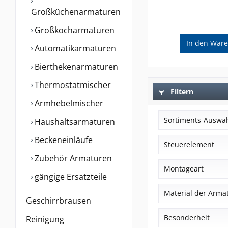
Großküchenarmaturen
Großkocharmaturen
In den
Ware
Automatikarmaturen
Bierthekenarmaturen
Thermostatmischer
Filtern
Armhebelmischer
Sortiments-Auswa
Haushaltsarmaturen
Beckeneinläufe
Sortiment W
Steuerelement
Sortiment K
Zubehör Armaturen
Kartusche Typ 
Montageart
Sortiment E
gängige Ersatzteile
Kartusche Typ 
Sortiment C
1-Loch-Montag
Material der Arma
Kartusche Typ 
Kernsortiment
Geschirrbrausen
2-Loch-Montag
Kartusche Typ 
Kernsortiment 
Edelstahl
Besonderheit
Reinigung
Wand-Montage
1/2" Fettkamme