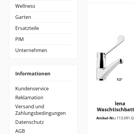
Ganzmetall
3/8" Fettkamme
Wellness
Schwenkbarer 
Schwenkbarer 
Garten
Ausziehbare U
Ersatzteile
Ausziehbarer S
PIM
Starrer Auslauf
Unternehmen
Informationen
Kundenservice
Reklamation
lena
Versand und
Waschtischbatt
Zahlungsbedingungen
1/2"
Artikel-Nr.:
113.091.GZM
Datenschutz
AGB