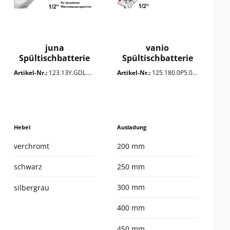
juna
vanio
Spültischbatterie
Spültischbatterie
1/2"
1/2"
Artikel-Nr.:
123.13Y.GDL.0VG
Artikel-Nr.:
125.180.0P5.0VA
Hebel
Ausladung
verchromt
200 mm
schwarz
250 mm
300 mm
silbergrau
400 mm
450 mm