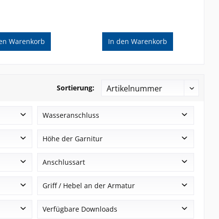
en
Warenkorb
In den
Warenkorb
Sortierung:
Wasseranschluss
3/8" ÜM
Höhe der Garnitur
1/2" AG
Aufbau H & J - Höhe ≈ 440-600 mm
Anschlussart
3/4" ÜM
3/4" AG
druckfest
Griff / Hebel an der Armatur
drucklos
kurzer Stabhebel
Verfügbare Downloads