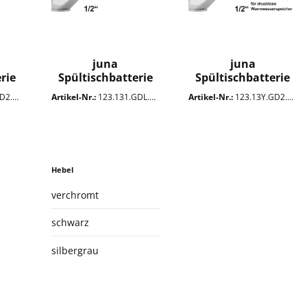
juna
juna
rie
Spültischbatterie
Spültischbatterie
1/2"
1/2" ND
.0VG
Artikel-Nr.:
123.131.GDL.0VG
Artikel-Nr.:
123.13Y.GD2.0VG
Hebel
verchromt
schwarz
silbergrau