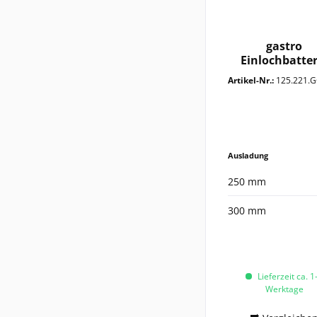
gastro
Einlochbatter
1/2"
Artikel-Nr.:
125.221.GG1
Ausladung
250 mm
300 mm
Lieferzeit ca. 1
Werktage