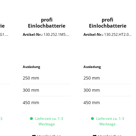
profi
profi
ie
Einlochbatterie
Einlochbatterie
3/4"
3/4"
.0VD
Artikel-Nr.:
130.252.1M5.0PG
Artikel-Nr.:
130.252.HT2.0PZ
Ausladung
Ausladung
250 mm
250 mm
300 mm
300 mm
450 mm
450 mm
-3
Lieferzeit ca. 1-3
Lieferzeit ca. 1-3
Werktage
Werktage