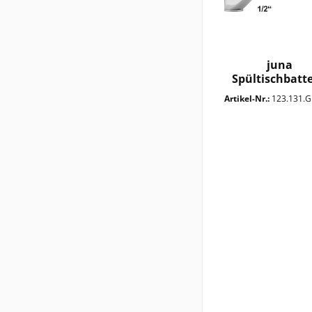
juna
Spültischbatte
1/2"
Artikel-Nr.:
123.131.GD2